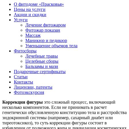
О фитодоме «Прасковья»
Цены на услуги
Акции и скидки
Услуги
Лечение фитожаром
Фитожар показан
Массаж
Маникюр и педикюр
Уменьшение объемов тела
Фитосборы
Лечебные травы
Целебные сборы
Бальзамы и мази
Подарочные сертификаты
Статьи
Контакты
Лицензии, патенты
Фотоэкскурсия
Коррекция фигуры
это сложный процесс, включающий
несколько компонентов. Если не принимать в расчет
генетически обусловленную конституцию тела и расстройства
эндокринной системы (например, сахарный диабет или
тиреотоксикоз), то суть коррекции фигуры состоит в
избавлении от подкожного жира и ликвидации косметических