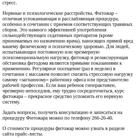
стресс.
Нервные и психологические расстройства.
Фитожар –
отличная успокаивающая и расслабляющая процедура,
особенно в сочетании с приемом соответствующих травяных
сборов. Это намного эффективней употребления
сильнодействующих седативных препаратов (кроме
принимаемых по назначению врача), наносящих прямой вред
вашему физическому и психическому здоровью. Для людей,
испытывающих постоянную или чрезмерную
психоэмоциональную нагрузку, фитожар и релаксирующая
обстановка фитодома являются прямыми показаниями к
применению. Регулярное посещение (раз в неделю) в
сочетании с массажем позволит снизить стрессовую нагрузку
самому «загнанному» работнику офиса или представителю
рабочей профессии. Если ваш ребенок гиперактивен,
чрезмерно непоседлив, ему трудно сосредоточиться, курс
фитожара – прекрасное средство успокоить его нервную
систему.
Задать вопросы, получить консультацию и записаться на
процедуру Фитожара можно по телефону 266-26-40.
О стоимости процедуры фитожар можно узнать в разделе
сайта прайс-листы.