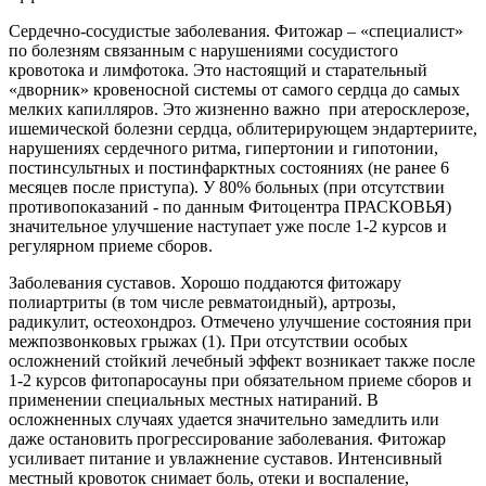
Сердечно-сосудистые заболевания.
Фитожар – «специалист»
по болезням связанным с нарушениями сосудистого
кровотока и лимфотока. Это настоящий и старательный
«дворник» кровеносной системы от самого сердца до самых
мелких капилляров. Это жизненно важно при атеросклерозе,
ишемической болезни сердца, облитерирующем эндартериите,
нарушениях сердечного ритма, гипертонии и гипотонии,
постинсультных и постинфарктных состояниях (не ранее 6
месяцев после приступа). У 80% больных (при отсутствии
противопоказаний - по данным Фитоцентра ПРАСКОВЬЯ)
значительное улучшение наступает уже после 1-2 курсов и
регулярном приеме сборов.
Заболевания суставов.
Хорошо поддаются фитожару
полиартриты (в том числе ревматоидный), артрозы,
радикулит, остеохондроз. Отмечено улучшение состояния при
межпозвонковых грыжах
(1)
. При отсутствии особых
осложнений стойкий лечебный эффект возникает также после
1-2 курсов фитопаросауны при обязательном приеме сборов и
применении специальных местных натираний. В
осложненных случаях удается значительно замедлить или
даже остановить прогрессирование заболевания. Фитожар
усиливает питание и увлажнение суставов. Интенсивный
местный кровоток снимает боль, отеки и воспаление,