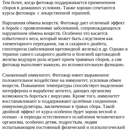
Тем более, когда фитожар поддерживается применением
сборов в домашних условиях. Также хорошо сочетаются
курсы фитожара с лекарственной терапией.
Нарушения обмена веществ.
Фитожар дает отличный эффект
в борьбе с проявлениями заболеваний, сопровождающихся
нарушением обмена веществ. Особенно это касается
избыточного веса, который может быть следствием как
элементарного переедания, так и сахарного диабета,
гипотиреоза (заболевания щитовидной железы) и др. Однако в
терапии самого сахарного диабета и болезней щитовидной
железы ведущую роль играет прием травяных сборов, а сам
фитожар выполняет важную, но вспомогательную функцию.
Сниженный иммунитет.
Фитожар имеет выраженное
положительное воздействие на иммунитет, усиливая обмен
веществ. Повышение температуры способствует выделению
интерферона и выработке антител, дающих организму
возможность бороться с вирусами. Кроме того, иммунитет
восстанавливают и поддерживают целебные соединения-
иммуномодуляторы, заключенные в травах сбора. Такой
двойной эффект от курса особенно будет хорош весной и
осенью - в периоды естественного ослабления человеческого
организма, особенно детям, подросткам, людям
испытывающим постоянный физический и психологический