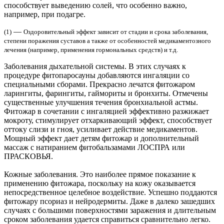
способствует выведению солей, что особенно важно,
например, при подагре.
—
(1)
Оздоровительный эффект зависит от стадии и срока заболевания,
степени поражения суставов а также от особенностей медикаментозного
лечения (например, применения гормональных средств) и т.д.
Заболевания дыхательной системы.
В этих случаях к
процедуре фитопаросауны добавляются ингаляции со
специальными сборами. Прекрасно лечатся фитожаром
ларингиты, фарингиты, гаймориты и бронхиты. Отмечены
существенные улучшения течения бронхиальной астмы.
Фитожар в сочетании с ингаляцией эффективно разжижает
мокроту, стимулирует отхаркивающий эффект, способствует
оттоку слизи и гноя, усиливает действие медикаментов.
Мощный эффект дает детям фитожар и дополнительный
массаж с натиранием фитобальзамами ЛОСПРА или
ПРАСКОВЬЯ.
Кожные заболевания.
Это наиболее прямое показание к
применению фитожара, поскольку на кожу оказывается
непосредственное целебное воздействие. Успешно поддаются
фитожару псориаз и нейродермиты. Даже в далеко зашедших
случаях с большими поверхностями заражения и длительным
сроком заболевания удается справиться сравнительно легко.