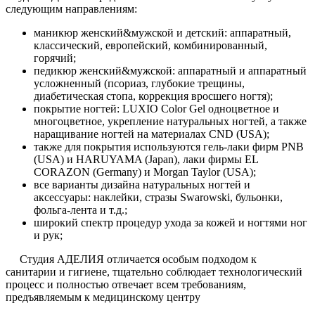
следующим направлениям:
маникюр женский&мужской и детский: аппаратный,
классический, европейский, комбинированный,
горячий;
педикюр женcкий&мужской: аппаратный и аппаратный
усложненный (псориаз, глубокие трещины,
диабетическая стопа, коррекция вросшего ногтя);
покрытие ногтей: LUXIO Color Gel одноцветное и
многоцветное, укрепление натуральных ногтей, а также
наращивание ногтей на материалах CND (USA);
также для покрытия используются гель-лаки фирм PNB
(USA) и HARUYAMA (Japan), лаки фирмы EL
CORAZON (Germany) и Morgan Taylor (USA);
все варианты дизайна натуральных ногтей и
аксессуары: наклейки, стразы Swarowski, бульонки,
фольга-лента и т.д.;
широкий спектр процедур ухода за кожей и ногтями ног
и рук;
Студия АДЕЛИЯ отличается особым подходом к
санитарии и гигиене, тщательно соблюдает технологический
процесс и полностью отвечает всем требованиям,
предъявляемым к медицинскому центру