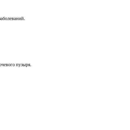
заболеваний.
чевого пузыря.