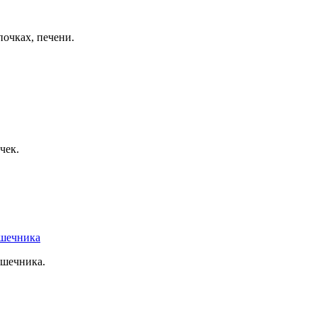
почках, печени.
чек.
ишечника.